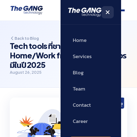
Back to Blog
Home
Tech tools ที่ชาว Work from
Home/Work from Anywhere ควร
Services
มีในปี 2025
Blog
August 26, 2025
Team
Contact
Career