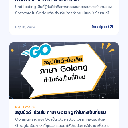
Unit Testing เป็นที่รู้กันดีว่าคือการทดสอบทดสอบการทำงานของ
Software ใน Code แต่ละส่วนว่ามีการทำงานเป็นอย่างไร เรียกได้
ว่าเป็นการทดสอบเบื้องต้นก่อนการใช้งานจริง ซึ่งนิยมทำในทั้ง
โปรแกรมและเว็บไซต์ แต่วันนี้เราจะมาพูดถึงส่วนของเว็บไซต์กันว่า
Read post
Sep 18, 2023
เจ้า Unit Test นี้มีความสำคัญยังไง จำเป็นแค่ไหนในการทำ
SOFTWARE
สรุปข้อดี-ข้อเสีย ภาษา Golang ทำไมถึงเป็นที่นิยม
Golang หรือ ภาษา Go เป็น Open Source ที่ถูกพัฒนาโดย
Google เป็นภาษาที่ถูกออกแบบมาให้ง่ายต่อการใช้งาน เพื่อเอามา