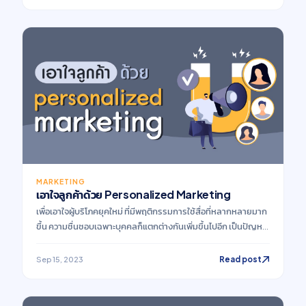
โลกออนไลน์
MARKETING
เอาใจลูกค้าด้วย Personalized Marketing
เพื่อเอาใจผู้บริโภคยุคใหม่ ที่มีพฤติกรรมการใช้สื่อที่หลากหลายมาก
ขึ้น ความชื่นชอบเฉพาะบุคคลก็แตกต่างกันเพิ่มขึ้นไปอีก เป็นปัญหา
ชวนคิดไม่ตกสำหรับนักการตลาดที่ต้องงัดกลยุทธ์ใหม่ๆมารองรับ
ความพึงพอใจของผู้บริโภค
Read post
Sep 15, 2023