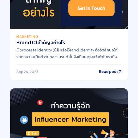
Get In Touch
MARKETING
Brand CI สำคัญอย่างไร
Corporate Identity (CI) หรือ Brand Identity คืออัตลักษณ์ที่
แสดงความเป็นตัวตนของแบรนด์ นั่นจึงเป็นเหตุผลว่าทำไมเราถึง
สามารถจดจำแบรนด์ดังต่างๆได้ เพียงแค่ได้ยินชื่อ เห็นโลโก้ ฟอนต์
หรือแม้กระทั่งการจัดวาง Artwork ต่างๆ เป็นเพราะว่าแบรนด์เหล่า
Read post
Sep 26, 2023
นั้นได้มีการสร้างอัตลักษณ์ขององค์กร ที่สะท้อนให้เห็นถึงบุคลิกภาพ
ของแบรนด์ ไปจนถึงการวางตำแหน่งตราสินค้า ซึ่งถ้าโดดเด่นมาก
พอ ผู้บริโภคก็จะจดจำและนึกถึงภาพแบรนด์ของเราไปได้ตลอด