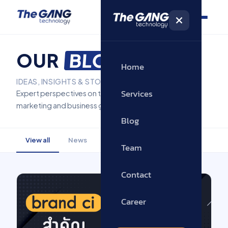
OUR
BLOG
Home
IDEAS, INSIGHTS & STORIES FROM THE GANG
Services
Expert perspectives on technology,
marketing and business growth.
Blog
View all
News
Software
Marketing
Team
Contact
Career