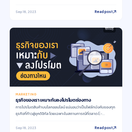
ใช้แทนภาษาอย่าง Java, C และ C++ และยังเหมาะสำหรับนักพัฒนา
มือใหม่ เนื่องจาก Golang จะเน้นไปที่ความเรียบง่ายของภาษา ทำให้
Read post
Sep 18, 2023
ผู้เรียนรู้สามารถเรียนรู้ได้ไว รวมถึง Golang ยังเป็นอีกหนึ่งใน
ภาษาที่สามารถรันได้เร็วที่สุดอีกด้วย
MARKETING
ธุรกิจของเรา เหมาะกับลงโปรโมตช่องทาง
การโปรโมตสินค้าบนโลกออนไลน์ แน่นอนว่าเป็นไฟล์ทบังคับของทุก
ธุรกิจที่ก้าวสู่ยุคดิจิทัล โดยเฉพาะในสถานการณ์ที่ตลาด E-
Commerce เติบโตแบบก้าวกระโดด ทุกแบรนด์เลยต้องกระโดดเข้า
สนามรบ เพื่อเฟ้นหาสมรภูมิที่ดีที่สุดที่จะช่วยให้แบรนด์เติบโตเท่าทัน
Read post
Sep 18, 2023